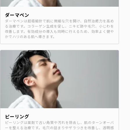
ダーマペン
ダーマペンは超極細針で肌に微細な穴を開け、自然治癒力を高め
る治療です。コラーゲン生成を促し、ニキビ跡や毛穴、小じわを
改善します。有効成分の導入も同時に行えるため、効率よく健や
かでハリのある肌へ導きます。
ピーリング
ピーリングは薬剤で古い角質や汚れを除去し、肌のターンオーバ
ーを整える治療です。毛穴の詰まりやザラつきを改善し、透明感