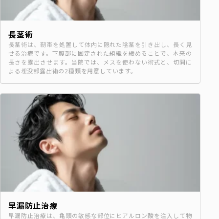
長茎術
長茎術は、靭帯を処置して体内に隠れた陰茎を引き出し、長く見
せる治療です。下腹部に固定された組織を緩めることで、本来の
長さを露出させます。当院では、メスを使わない術式と、切開に
よる埋没部露出術の2種類を用意しています。
早漏防止治療
早漏防止治療は、亀頭の敏感な部位にヒアルロン酸を注入して物