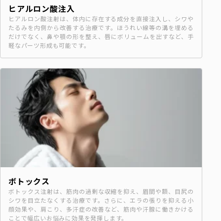
ヒアルロン酸注入
ヒアルロン酸注射は、体内に存在する成分を直接注入し、シワや
たるみを内側から改善する治療です。ほうれい線等の溝を埋める
だけでなく、鼻や顎の形を整え、唇にボリュームを出すなど、手
軽なパーツ形成も可能です。
ボトックス
ボトックス注射は、筋肉の過剰な収縮を抑え、眉間や額、目尻の
シワを目立たなくする治療です。さらに、エラの張りを抑える小
顔効果や、肩こり、多汗症の改善など、筋肉や汗腺に働きかける
ことで幅広いお悩みに効果を発揮します。