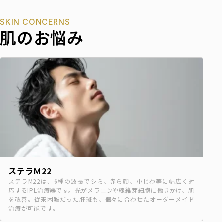
SKIN CONCERNS
肌のお悩み
ステラＭ22
ステラM22は、6種の波長でシミ、赤ら顔、小じわ等に幅広く対
応するIPL治療器です。光がメラニンや線維芽細胞に働きかけ、肌
を改善。従来困難だった肝斑も、個々に合わせたオーダーメイド
治療が可能です。