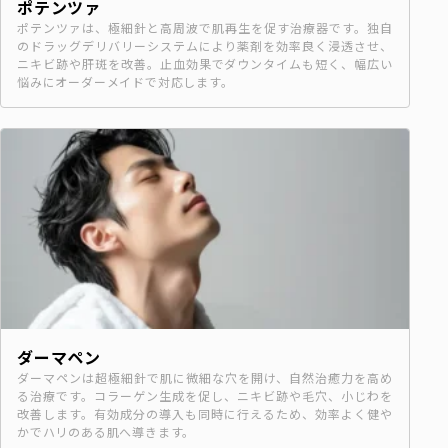
ポテンツァ
ポテンツァは、極細針と高周波で肌再生を促す治療器です。独自
のドラッグデリバリーシステムにより薬剤を効率良く浸透させ、
ニキビ跡や肝斑を改善。止血効果でダウンタイムも短く、幅広い
悩みにオーダーメイドで対応します。
ダーマペン
ダーマペンは超極細針で肌に微細な穴を開け、自然治癒力を高め
る治療です。コラーゲン生成を促し、ニキビ跡や毛穴、小じわを
改善します。有効成分の導入も同時に行えるため、効率よく健や
かでハリのある肌へ導きます。